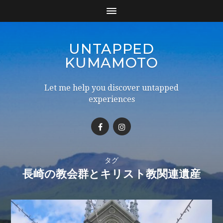
UNTAPPED
KUMAMOTO
Let me help you discover untapped
experiences
タグ
長崎の教会群とキリスト教関連遺産