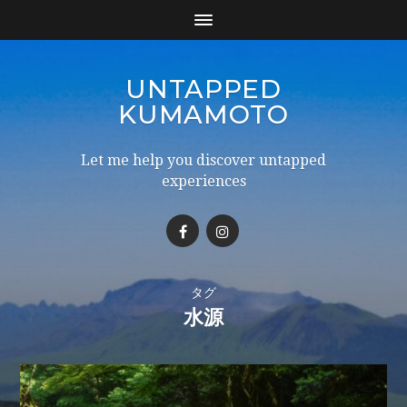
UNTAPPED
KUMAMOTO
Let me help you discover untapped
experiences
タグ
水源