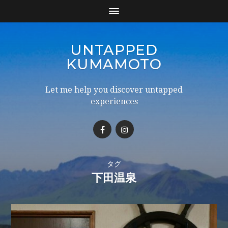
UNTAPPED
KUMAMOTO
Let me help you discover untapped
experiences
タグ
下田温泉