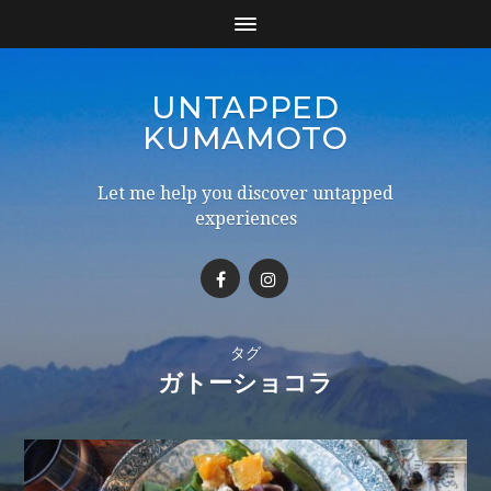
UNTAPPED
KUMAMOTO
Let me help you discover untapped
experiences
タグ
ガトーショコラ